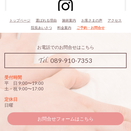
トップページ
選ばれる理由
施術案内
お客さまの声
アクセス
この投稿をInstagramで見る
院長あいさつ
料金案内
ご予約・お問合せ
お電話でのお問合せはこちら
089-910-7353
オープンを前に友人にモニターになってもらいビフォーア
受付時間
フターを撮らしてもらいました(^^) 整体で可動域、柔軟性
平 日 9:00〜19:00
は飛躍的にあがります。 当院では頭痛だけでなく、全身
土・祝 9:00〜17:00
整体もやっております！ 全然違う！をたくさんの方に体
感していただきたいです(^^) #頭痛整体 #全身整体 #らぽ
定休日
ーる整体院 #整体院 #愛媛県 #松山市 #南江戸 #サクラメ
日曜
ント通り #11月1日オープン 〒790-0062 愛媛県松山市南
江戸1丁目5-2
お問合せフォームはこちら
らぽーる整体院
(@rapportseitai)がシェアした投稿 -
2019年10月月14日午前7時21分PDT